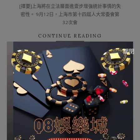
09
[擇要]上海將在立法層面進壹步增強統計事情的失
密性。 9月12日，上海市第十四屆人大常委會第
32次會
CONTINUE READING
關閉
玩運彩|中國針灸臨床研討首登國際外
科學“韓國職棒比分第一刊”
2023-
By:
玩運彩分析優妹
On:
2023 年 10 月 7 日
In:
玩運彩
10-
07
[擇要]科技日報北京9月13日電（記者楊朝暉）國
際權勢鉅子醫學期刊《外科學年電競籃球比分
鑒》電子版于
CONTINUE READING