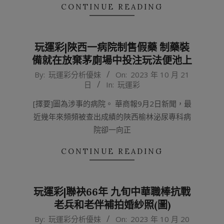
CONTINUE READING
玩運彩|陜西一病院制售假藥 制藥裝
備就在放棄茅廁場中投注玩法便池上
2023-
By:
玩運彩分析優妹
On:
2023 年 10 月 21
日
In:
玩運彩
10-
21
[擇要]圖為涉事的病院。 華商報9月2日新聞，最
近幾年來頻頻被查出成績的陜西榆林泌尿專科病
院卻一向正
CONTINUE READING
玩運彩|聯袂66年 九旬中華職棒抗戰
老兵和老伴補拍婚紗照(圖)
2023-
By:
玩運彩分析優妹
On:
2023 年 10 月 20