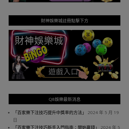
財神娛樂城註冊點擊下方
Q8娛樂最新消息
「百家樂下注技巧提升中獎率的方法」
2024 年 5 月 19
日
「百家樂下注技巧新手入門指南：開始贏錢」
2024 年 5