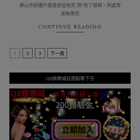
樂山市拆遷戶龍俊良從焦炙“熬”到了掃興。到處奔
波無果的
CONTINUE READING
文
1
2
3
下一頁
章
導
Q8娛樂城註冊點擊下方
覽