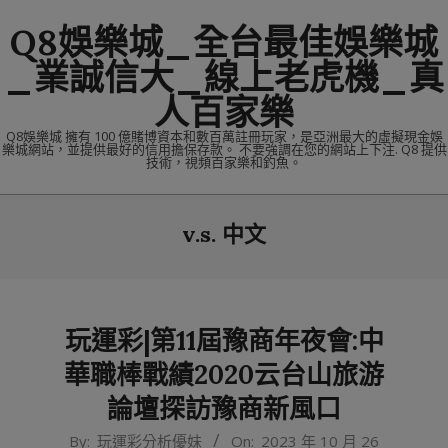
Skip
Q8娛樂城_全台最佳娛樂城
to
content
_業誠信大_線上老虎機_真
人百家樂
Q8娛樂城 擁有 100 億賭博資本和數百萬註冊玩家，是亞洲最大的虛擬現金娛
樂城網站，並提供最好的信用擔保存款。 不要強調在您的網站上下注. Q8 提供
技術，視頻百家樂和釣魚。
Primary
v.s. 中文
Navigation
Menu
玩運彩|第11屆豫商年夜會:中
華職棒戰績2020云台山旅游
論壇探訪豫商新風口
2023-
By:
玩運彩分析優妹
On:
2023 年 10 月 26