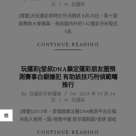
日
In:
玩運彩
10-
26
[擇要]大玩運彩即時比分河網訊 8月28日，第十壹
屆豫商大會揭幕，來自國內外的142運彩分析程式
5名
CONTINUE READING
玩運彩|堂叔DNA鎖定運彩朋友圈預
測賽事白銀嫌犯 有助該技巧刑偵範疇
推行
2023-
By:
玩運彩分析優妹
On:
2023 年 10 月 24
日
In:
玩運彩
10-
24
[擇要]2013年，首個國產法醫DNA檢測平台在福
州投入使用。圖/視覺中國 新京報制圖/張妍 郭屹
CONTINUE READING