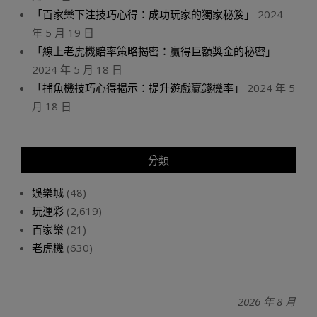
「百家樂下注技巧心得：成功玩家的獨家秘笈」
2024
年 5 月 19 日
「線上老虎機賠率策略揭密：贏得巨額獎金的秘密」
2024 年 5 月 18 日
「捕魚機技巧心得揭示：提升遊戲贏錢機率」
2024 年 5
月 18 日
分類
娛樂城
(48)
玩運彩
(2,619)
百家樂
(21)
老虎機
(630)
2026 年 8 月