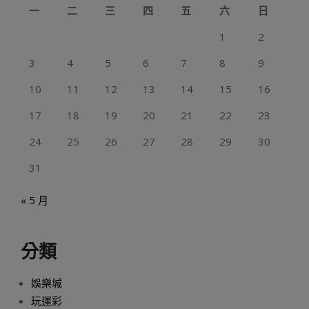
一
二
三
四
五
六
日
1
2
3
4
5
6
7
8
9
10
11
12
13
14
15
16
17
18
19
20
21
22
23
24
25
26
27
28
29
30
31
« 5 月
分類
娛樂城
玩運彩