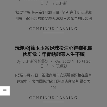
日
In:
玩運彩
10-
26
[擇要]中新網南京8月29日電 (記者 崔佳明)江蘇揚
州樂土60米高的觀景摩天輪28日晚產生故障韓國
CONTINUE READING
玩運彩|徐玉玉案足球投注心得嫌犯團
伙群像：年青缺錢某人生不順
2023-
By:
玩運彩分析優妹
On:
2023 年 10 月 26
日
In:
玩運彩
10-
26
[擇要]8月28日，福建泉州市安溪縣湖頭鎮在壹片
迷霧中。 文內圖片均來自洶湧消息記者 賈亞男
201
CONTINUE READING