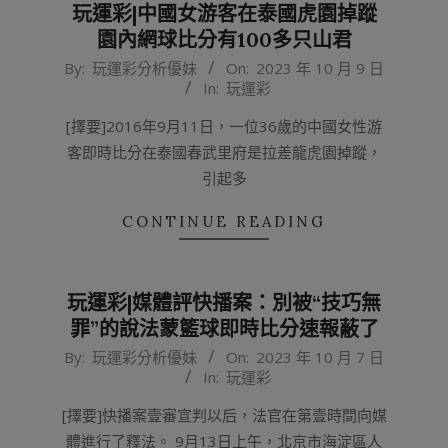
玩運彩|中國女游客在泰國虎園掉蹤
園內網球比分有100多只山君
2023-
By:
玩運彩分析優妹
On:
2023 年 10 月 9 日
In:
玩運彩
10-
09
[擇要]2016年9月11日，一位36歲的中國女性游
客即時比分在泰國春武里府是拉差龍虎園掉蹤，
引起多
CONTINUE READING
玩運彩|媒體評快播案：別被“技巧無
罪”的說法蒙籃球即時比分速報蔽了
2023-
By:
玩運彩分析優妹
On:
2023 年 10 月 7 日
In:
玩運彩
10-
07
[擇要]快播案壹審宣判以后，法官在第壹時間向媒
體進行了釋法。 9月13日上午，北京市海淀區人