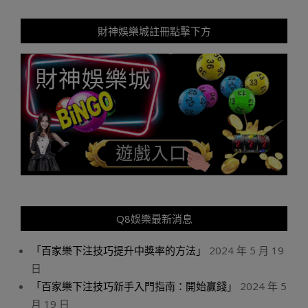
財神娛樂城註冊點擊下方
Q8娛樂最新消息
「百家樂下注技巧提升中獎率的方法」
2024 年 5 月 19
日
「百家樂下注技巧新手入門指南：開始贏錢」
2024 年 5
月 19 日