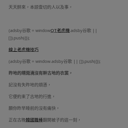
天天醉來，本諒壹切的人以及事，
(adsby谷歌 = window
QT老虎機
.adsby谷歌 ||
[]).push({});
線上老虎機技巧
(adsby谷歌 = window.adsby谷歌 || []).push({});
昨地的晴雨澆沒有幹古地的衣裳，
記沒有失昨地的煩懣，
它便約束了古地的行進，
願你昨早睡前的沒有痛快，
正在古晚
韓國職棒
翻開被子的這一刻，