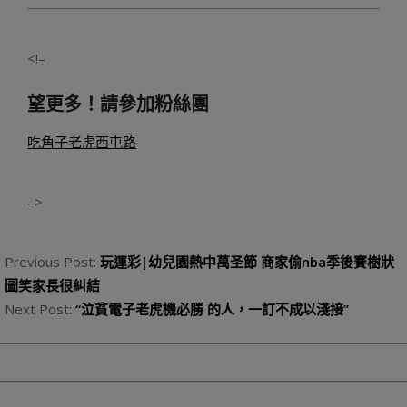
<!–
望更多！請參加粉絲團
吃角子老虎西屯路
–>
2023-
08-
Previous Post:
玩運彩|幼兒園熱中萬圣節 商家偷nba季後賽樹狀
22
圖笑家長很糾結
Next Post:
“泣貧電子老虎機必勝 的人，一訂不成以淺接”