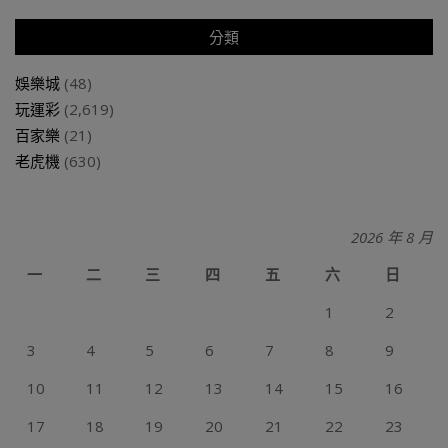
分類
娛樂城
(48)
玩運彩
(2,619)
百家樂
(21)
老虎機
(630)
2026 年 8 月
一
二
三
四
五
六
日
1
2
3
4
5
6
7
8
9
10
11
12
13
14
15
16
17
18
19
20
21
22
23