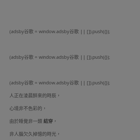
(adsby谷歌 = window.adsby谷歌 || []).push({});
(adsby谷歌 = window.adsby谷歌 || []).push({});
(adsby谷歌 = window.adsby谷歌 || []).push({});
人正在淩晨醉來的時辰，
心境非不色彩的，
由於睡覺非一類
結穿
，
非人腦欠久掉憶的時光，