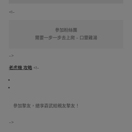
<!–
參加粉絲團
爾要一步一步去上爬 – 口靈雞湯
–>
老虎機 攻略
<!–
參加摯友，總享孬武給親友摯友！
–>