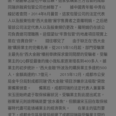
函，胡麗華怎麼也不敢信賴，這家號稱第三方包管的成都
同瑞非融資包管公司也掉聯了。 據中國青年報·中青在
線記者查問，2014年8月曩昔，這家包管公司的法定代表
人以及股東恰是“西大金融”屋宇售賣者之壹羅明娟，之后絕
管該公司法定代表人以及股東頻仍更改，羅明娟仍在該公
司負責總司理職務。這個望似“牢靠包管”的地產項目現實上
是在“自賣自保”。 錢往哪兒了 由于缺乏在“西大金
融”購房業主的完備名單，從2015年10月起，部門受騙業
主最先在“西大金融”樓前舉牌探求雷同閱歷的受騙者，受騙
業主的QQ群從最後的幾小我私家逐漸增長到400多人。據
業主的初步統計，“西大金融”所波及的購房業主多達約500
人，金額高達約1.7億元。 2015年12月，成都市公安
局金牛分局對成都同瑞“西大金融”項目涉嫌非法吸取”貸款
案備案偵查。 備案后，成都同瑞的法定代表人兼董事
宋玉田始終處于取保候審狀況。受騙業主對此提出貳言，
辦案單元則詮釋稱是要“放水養魚”，但願讓宋玉田在取保候
審時代盡可能填補業主的經濟喪失。 在業主的猛烈要
求下，成都金牛區房管局組建了成都同瑞與受騙業主間的