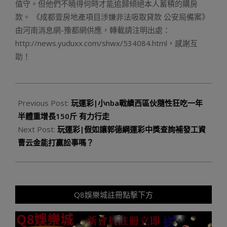
值守。但他們不曉得何時才能追歸傾絕本人蓄積的購房
款。 《成都壹房地產項目涉嫌非法吸取貸款 公安局備案》
由河南消息網-豫都網供應，轉載請注明出處：
http://news.yuduxx.com/shwx/534084.html，感謝互
助！
2023-
10-
Previous Post:
玩運彩|小nba戰績西區伙隨性狂吃一年
15
半體重增長150斤 有力行走
Next Post:
玩運彩|假如讓郭德綱運彩中獎查詢補發工資
曹云金能打贏訟事嗎？
Q8娛樂城註冊點擊下方