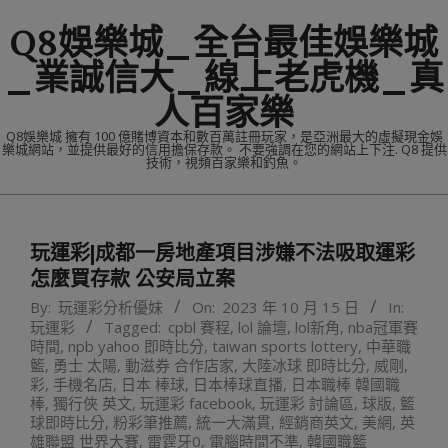
Skip
Q8娛樂城_全台最佳娛樂城
to
content
_業誠信大_線上老虎機_真
人百家樂
Q8娛樂城 擁有 100 億賭博資本和數百萬註冊玩家，是亞洲最大的虛擬現金娛
樂城網站，並提供最好的信用擔保存款。 不要強調在您的網站上下注. Q8 提供
技術，視頻百家樂和釣魚。
Primary
Navigation
玩運彩|成都一房地產項目涉嫌不法吸取運彩
Menu
怎麼買存款 公安局立案
By:
玩運彩分析優妹
On:
2023 年 10 月 15 日
In:
玩運彩
Tagged:
cpbl 賽程
,
lol 論壇
,
lol新角
,
nba冠軍賽
時間
,
npb yahoo 即時比分
,
taiwan sports lottery
,
中華職
籃
,
勇士 太陽
,
動滋券 合作店家
,
大陸冰球 即時比分
,
威剛
,
彩
,
手機名店
,
日本 棒球
,
日本棒球直播
,
日本職棒 韓國職
棒
,
獨行俠 英文
,
玩運彩 facebook
,
玩運彩 討論區
,
球版
,
籃
球即時比分
,
粉彩筆推薦
,
統一大滿貫
,
經銷商英文
,
美網
,
英
雄聯盟 世界大賽
,
雷霆牙0
,
電腦時間不準
,
韓國職籃