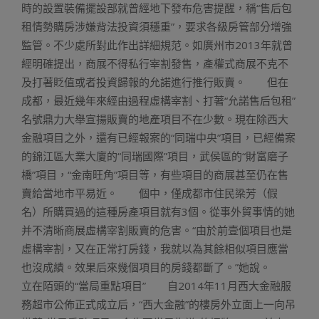
時的設置裝備擺設部就曾經地下發布危害提醒，稱“售后包
租情勢購房涉嫌背法投資須穩重”，要求各級房管部分增強
監管。不少處所對此作出詳細規范。如廣州市2013年就曾
經明確提出，商展不得私行宰割發售，產權式商展不克不
及打著貶值或者投資歸報的允諾進行推行販賣。 但在
成都，最近幾年來經由過程虛構宰割、打著“允諾售后包租”
名號鼎力大舉宣揚販賣的地產項目不在少數。現在除西大
金融項目之外，還有已經報案的“同瑞中央”項目，已經備案
的錦江區大業大廈的“同瑞國際”項目，武侯區的“財富磨子
橋”項目，“金南旺角”項目等，有些項目的商展甚至仍在售
賣給當地市平易近。 個中，僅成都市住民梁芳（假
名）所購買過的這種房產項目就有3個。從事外貿事情的她
并不清晰商展虛構宰割販賣的危害。“由於前壹個項目也是
虛構宰割，又在正常打房錢，我就以為其餘相似項目應當
也沒成績。效果后來幾個項目的房錢都斷了。”她說。
立在陌頭的“當局重點項目” 自2014年11月西大金融服
務超市公佈正式成立后，“西大金融”的樓房外立面上一向吊