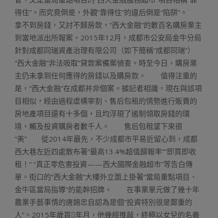
得住”。而究竟倒是，外觀“靠得住”的違后倒是“陷阱”。
拿不到房錢，又討不歸房款，“西大金融”的數百名購房業主
到當地派出所報案。2015年12月，成都市公安局金牛分局
針對成都同瑞資產治理有限公司（如下簡稱“成都同瑞”）
“西大金融”非法吸取”貸款案備案偵查。時至今日，購房業
主仍未拿到任何應得的房錢以及購房款。 值得注重的
是，“西大金融”在成都并非個案。據記者相識，現在與該項
目相似，經由過程虛構宰割、售后包租的情勢進行販賣的
房地產項目還有十多個，且均浮現了遏制領取房錢的環
境，觸及投資購房者數千人。 售后包租望下來很
“美” 從2014年最先，不少成都市平易近留心到，成都
西大巷左近四處散布著“最高13.4%超值歸報率”“即買即收
租！” “真正零危害投資——西大國際金融超市”等告白傳
單。街口的“西大金融”大樓外立面上掛著“當局重點項目、
金牛區當局指導”的能幹招牌。 在事業單元做了幾十年
農業手藝事情的唐錫忠自認為是個“投資特別很是鄭重的
人”。2015年歲首年月，他幾經推敲，終極以女兒的名義