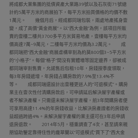
將成都大業集團的抵債資產大業路39號以及石灰街71號總
計約5萬平方米的商展拍下，每平方米拍買價格的均價不敷
1萬元。 幾個月后，經成都同瑞包裝，兩處地產搖身壹
變，成了高價“黃金商展”。以“西大金融”為例，該項目所販
賣的壹樓二樓共3700多平方米貿易地產，壹樓每平方米均
價高達7萬~9萬元，二樓每平方米均價為3.2萬元。 成
都同瑞把“西大金融”商展虛構宰割為約莫800個3~5平方米
的“小格子”。每個“格子”間沒有實體墻等固定邊界，卻被成
都同瑞宰割售賣，允諾售后包租10年，房錢按季度領取，
每3年房錢遞增，年房錢占購房款的7.9%至13.4%不
等。 成都同瑞還設計出壹種更迷人的“可退模式”。購房
業主在壹次性付清購房款后，可申請延后解決屋宇產權或
者不解決產權。只需還未解決屋宇產權，前3年間購房者便
可享用高達11.4%的年房錢收益，比解決房產證者的房錢收
益超過跨過4%。未解決屋宇產權的業主還可在3年后申請
退房退款。 2014年5月，穩重調查了4次，甚至請來親
朋協助鑒定靠得住性的龐翠蘭以“可退模式”買下了“西大金