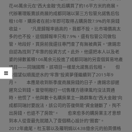
花46萬余元在“西大金融”先后購買了約16平方米的商展。
代辦署理販賣該商展的成都同瑞以第三方包管允諾售后包
租10年，購房者在前3年即可取得占購房款7.9%的年房錢
收益。 “凡是歸報率過高的，我都不投，比市場價高太
多的也不投，這個歸報率只有7.9%，還有包管公司做包
管，地段好，買房前我還往專門查了有無被典質。”唐錫忠
自認為找到了牢靠的投資方式。此外，他還把本人以及老
婆的掃數蓄積106萬余元投進了成都同瑞的另壹個貿易地產
項目——同瑞國際，該項目一樣是允諾售后包租。 但
這個望似順風逆水的“牢靠”投資夢僅繼續到了2015年9
月。 本應是收到新季度商展房錢的日子，唐錫忠卻遲
遲充公到錢。當發明撥打一切售樓方德律風均沒法買通
時，他慌了。他與數十名購房業主一路群集在“西大金融”向
成都同瑞討要說法，該公司的答復倒是“資金鏈斷了，掏不
出房錢，也退不了房款”。 愈來愈多的購房業主才意想
到本人從壹最先就踏入了壹個精心設計的“圈套”。
2012年歲尾，杜玉蓉以及羅明娟以4.38億余元的拍買價格