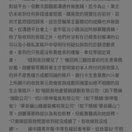
對話平台。但數次面臨面溝通并無進鋪。迄今為止，業主
仍未收到任何房錢或者賠償。購房款的現實往向若何、若
何才能把錢找歸來，這些受騙業主最關切的成績也并無謎
底。在溝通平台會上，金牛區北小路派出所辦案職員稱，
除了新收到的房錢之外，他們并沒有在已經查封解凍的公
司以及小我私家賬戶中發明任何疑似房款的巨額流動資
金，查到的只有還沒有賣進來的樓盤、車位等固定資
產。 “錢到底往哪兒了？”幾回再三翻找當初的生意業務
記載，胡麗華等購房業主才發明當初本人所付的房款匯入
的并不是售樓方成都同瑞的賬戶，銀行卡生意業務POS單
上所顯示的收款單元是幾家與成都同瑞望似絕不相關的目
生企業賬戶，如“瑞歐房地產營銷謀劃有限公司”（如下簡稱
“瑞歐公司”）“四川榮坤電氣有限公司”（如下簡稱“榮坤電
氣”）“華良礦山機器裝備有限公司”（如下簡稱“華良礦山”）
等。胡麗華那時就以為有些新鮮，但販賣職員向她詮釋，
“只需確認房款劈面收到就沒成績了，有收條就沒成
績”。 據中國青年報·中青在線記者考察，這些望似“不相