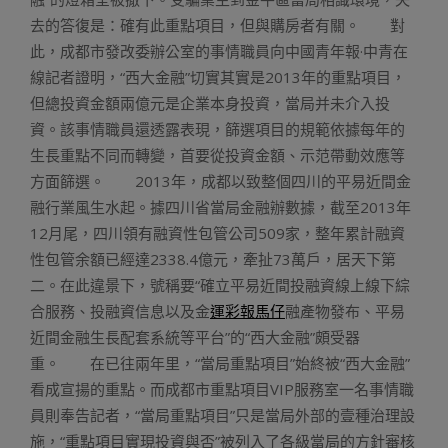
去的答復是：確有此重點項目，但與購房者有關。 對
此，成都市發改委辦公室的事情職員向中國青年報·中青在
線記者證明，“西大金融”切實其實是2013年的重點項目，
但總投資金額兩億元是企業本身投資，當局并未介入投
資。該事情職員還透露表現，篩選項目的規範依據每年的
生長重點不同而轉變，首要從投資金額、示范帶動效應等
方面篩選。 2013年，成都以致整個四川的平易近間金
融行業風生水起。據四川省當局金融辦數據，截至2013年
12月尾，四川領有融資性包管公司509家，整年累計融資
性包管余額已經達2338.4億元，牽扯73萬戶，居天下第
二。在此違景下，號稱要“確立平易近間投融資線上線下綜
合服務、投融資信息以及金
運彩報馬仔
融產物發布、平易
近間金融生長配套系統等平台”的“西大金融”頗受器
重。 在已往兩年里，“當局重點項目”始終被“西大金融”
看成宣揚的重點。而成都市重點項目VIP服務室一名事情職
員則奉告記者，“當局重點項目”只是當局外部的壹種治理設
施，“重點項目實現投資與否”被列入了各級當局的方針審核