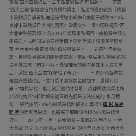
掛著“當局重點項目，金牛區當局指導”的招牌。 前去
“西大金融”售樓處咨詢買房的業主，能望到壹份題為《成都
市重點項目設置裝備擺設嚮導小組辦公室關于調整2013年
景都市重點項目企圖的關照》當局文件，個中明確提到“西
大巷金融服務超市”為2013年當局重點項目，總投資金額為
兩億元。成都同瑞的宣揚手冊上更是登載出該戔戔嚮導前
來“西大金融”觀賞漫談的照片與筆墨。 對這些年事偏
高、自稱投資鄭重的購房者來說，望到“當局重點項目”的說
法就像是吃了顆定心丸。幾經推敲的龐翠蘭在本人買完房
后，還把“西大金融”保舉給了親朋。 “他們那時詮釋說
是當局重點項目，要打造平易近間金融超市，房錢有保
證。”唐錫忠說。但上當后他們才發明，成都同瑞向業主所
允諾的售后包租歸報率從壹最先便是沒法完成的“水月鏡
花”。縱然按照7.9%的最低房錢歸報率計算得出
運 彩 最高
賠 率
的商展月房錢，也遙高于那時該地段的市場房錢價
錢。 2015年11月，在受騙業主集體報案后不久，“西
大金融”外立面上的“當局重點項目”的招牌以及樓頂“西大金
融”的燈箱全被撤下。受騙業主到金牛區當局相識環境，失