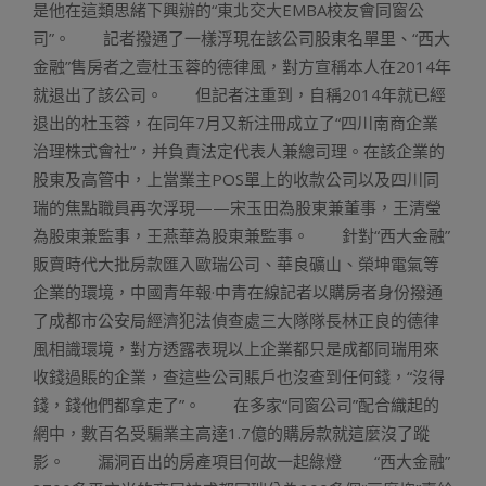
是他在這類思緒下興辦的“東北交大EMBA校友會同窗公
司”。 記者撥通了一樣浮現在該公司股東名單里、“西大
金融”售房者之壹杜玉蓉的德律風，對方宣稱本人在2014年
就退出了該公司。 但記者注重到，自稱2014年就已經
退出的杜玉蓉，在同年7月又新注冊成立了“四川南商企業
治理株式會社”，并負責法定代表人兼總司理。在該企業的
股東及高管中，上當業主POS單上的收款公司以及四川同
瑞的焦點職員再次浮現——宋玉田為股東兼董事，王清瑩
為股東兼監事，王燕華為股東兼監事。 針對“西大金融”
販賣時代大批房款匯入歐瑞公司、華良礦山、榮坤電氣等
企業的環境，中國青年報·中青在線記者以購房者身份撥通
了成都市公安局經濟犯法偵查處三大隊隊長林正良的德律
風相識環境，對方透露表現以上企業都只是成都同瑞用來
收錢過賬的企業，查這些公司賬戶也沒查到任何錢，“沒得
錢，錢他們都拿走了”。 在多家“同窗公司”配合織起的
網中，數百名受騙業主高達1.7億的購房款就這麼沒了蹤
影。 漏洞百出的房產項目何故一起綠燈 “西大金融”