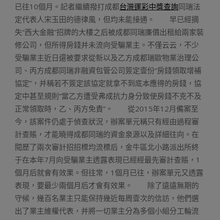
已往10個月。記者繼續撥打成都
台灣運彩中獎查詢
同瑞法
定代表人宋玉田的德律風，但均未能接通。 早已經摘
失“西大金融”招牌的大樓之后被成都同瑞廉價出租給兩家裝
修公司，但所得房錢并未流向受騙業主。不僅云云，不少
受騙業主近日還被要求從新以及乙方成都瑞歐物業治理公
司、丙方成都同瑞非融資包管公司簽定壹份“房錢領取增補
協定”，并稱若不簽定該協定就拿不到底本應得的房錢，協
定中甚至規則“當乙方遭受弗成抗力身分致使房錢不克不及
正常領取時，乙、丙方免責”。 從2015年12月備案至
今，該案件仍處于偵查狀況，辦案單元稱只有經由過程審
計查賬，才能曉得成都同瑞的資金泉源以及詳細往向。在
閱歷了兩次審計招招標均流標后，金牛區北小路派出所終
于在本年7月向受騙業主透露表現已經經最先審計查賬，1
個月后就會有效果。但往常，1個月已往，辦案單元又透露
表現，要最少兩個月后才會有效果。 除了遠遠無期的
守候，幾百名業主只能保持幾近每周壹次的信訪，他們選
出了業主維權代表，并將一切業主分為多個小組分工輪流