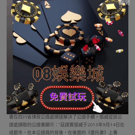
關閉
程這些非正常商展的產權解決的。由於按照規則，必需要
能自力使用的商展才可順遂解決產權證，并且在解決前，
房產部分要到現場進行現實丈量。對于這個項目的房產解
決，“必要打個很大的問號”。 成都市房管局一名事情職
員歸應稱，對于這種小商展的產權過戶解決，房管局只是
依據開發商所出具的資料，按流程進行間接解決。 不
僅云云，不少辦了房產證的受騙業主在成都市房管局調取
那時解決商展產權過戶時的存檔材料時，發明了壹份代簽
的生意條約以及壹份從未見過的委托書與公證書。該條約
不僅內容與本人簽過的售房條約齊全不同，署名筆跡與本
人的筆跡明明不符，並且標注的屋宇販賣價錢竟只有業主
現實領取價錢的15%擺佈。 該委托書將業主的簽定條
約、解決掛號等一切權力掃數委托給了壹個鳴“黃雪嬌”的
人。“可咱們基本不熟悉黃雪嬌。”張威說。 如許的委托
書在四川省律政公證處順遂解決了公證手續。張威從該公
證處調取的公證書顯示：“茲證實張威于2013年9月14日在
成都市，在本公證員的背後，在後面的《委托書》上署