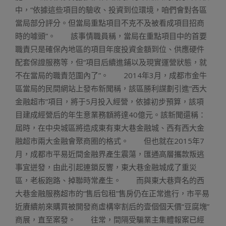
中，“依據這些項目的驗收、投資到位環境，咱們會對各區
當局部分評分。但當局重點項目不克不及被看成項目招商
時的噱頭”。 該事情職員稱，當局在重點項目中的首要
職責只是確保內地區的項目年度投資金額到位、供應硬件
配套保證服務等，但“項目后續進鋪以及現實運營狀態，就
不在當局的職責范圍內了”。 2014年3月，成都市金牛
區當局的民間網站上發布新聞稱，該區勝利謀劃引進“西大
金融超市”項目，將于5月投入經營，依據初步預算，該項
目建成經營后的年生意業務額將達40億元。該新聞還稱：
屆時，在中央城區將造成東有東大巷金融城、西有西大金
融超市兩大金融會聚商圈的格式。 但也就在2015年7
月，成都市平易近間金融界產生震蕩，匯通高層攜款叛逃
事宜迸發，由此引起連鎖反響，東大巷金融城成了重災
區，老板跑路、掉聯時常產生。 而與東大巷齊名的西
大巷金融服務超市的“售后包租”售房仍在正常進行，市平易
近賡續前來購買被開發商虛構宰割后的壹個個天價“豆腐塊”
商展，直至案發。 往常，間隔受騙業主集體報案已經