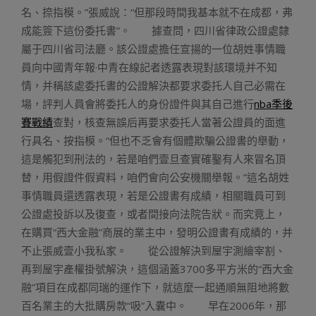
名、捺指模。”張威說：“但那段時間我基本就不在成都，弗
成能簽下這份委托書”。 據查問，四川省律政公證處隸
屬于四川省司法廳。該公證處擔任宣揚的一位胡姓事情職
員向中國青年報·中青在線記者透露表現對該環境并不知
情，并稱該處委托書的公證解決都要求委托人自己必需在
場，評判人員會將委托人的身份證件與其自己進行
nba季後
賽戰績
查對，核查無誤后再要求委托人當著公證員的面進
行具名、按指模。“但也不乏會有個體欺騙公證書的舉動，
這是觸犯到刑法的，若是咱們壹旦查實確鑿有人來冒名頂
替，用假證件假資料，咱們會向公安機關舉報。”這名胡姓
事情職員還透露表現，若是公證書有成績，相關職員可到
公證處投訴以及復查，或者間接向法院告狀。而究竟上，
在購買“西大金融”商展的業主中，發明公證書有成績的，并
不止張威壹小我私家。 從公證解決到屋宇測繪宰割、
再到屋宇產權掛號解決，這個涵蓋3700多平方米的“西大金
融”項目在成都同瑞的運作下，就這麼一起通順無阻地將數
百名業主的大批購房款“吸”入囊中。 早在2006年，那