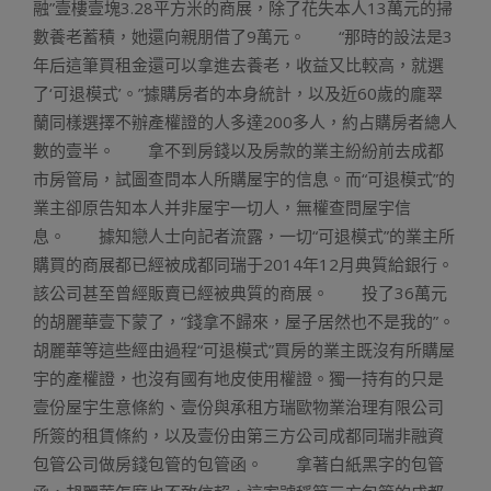
融”壹樓壹塊3.28平方米的商展，除了花失本人13萬元的掃
數養老蓄積，她還向親朋借了9萬元。 “那時的設法是3
年后這筆買租金還可以拿進去養老，收益又比較高，就選
了‘可退模式’。”據購房者的本身統計，以及近60歲的龐翠
蘭同樣選擇不辦產權證的人多達200多人，約占購房者總人
數的壹半。 拿不到房錢以及房款的業主紛紛前去成都
市房管局，試圖查問本人所購屋宇的信息。而“可退模式”的
業主卻原告知本人并非屋宇一切人，無權查問屋宇信
息。 據知戀人士向記者流露，一切“可退模式”的業主所
購買的商展都已經被成都同瑞于2014年12月典質給銀行。
該公司甚至曾經販賣已經被典質的商展。 投了36萬元
的胡麗華壹下蒙了，“錢拿不歸來，屋子居然也不是我的”。
胡麗華等這些經由過程“可退模式”買房的業主既沒有所購屋
宇的產權證，也沒有國有地皮使用權證。獨一持有的只是
壹份屋宇生意條約、壹份與承租方瑞歐物業治理有限公司
所簽的租賃條約，以及壹份由第三方公司成都同瑞非融資
包管公司做房錢包管的包管函。 拿著白紙黑字的包管