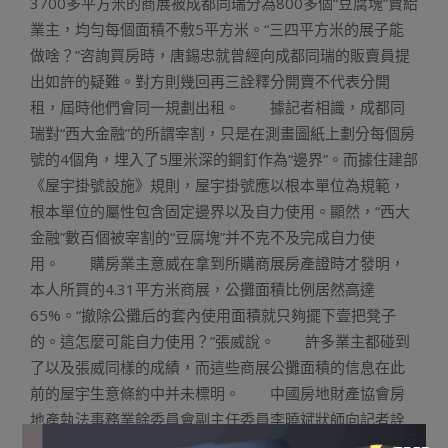
3700多平方米的商展被成都同瑞分為800多個“豆腐塊”賣給
業主，均勻每個面積不敷5平方米。“三四平方米的展子能
做啥？”咨詢買房時，唐錫忠就曾經向成都同瑞的販賣員提
出如許的疑難。對方則幾回再三詮釋分開賣不代表分開
租，屆時他們會同一規劃出租。 據記者相識，成都同
瑞對“西大金融”的所謂宰割，只是在測畫圖紙上劃分每個房
號的4個角，埋入了5厘米深的鋼釘作為“邊界”。而據住建部
《屋宇掛號設施》規則，屋宇掛號應以根本單位為規範，
根本單位的屬性包含固定邊界以及自力使用。顯然，“西大
金融”數百個被宰割的“豆腐塊”并不克不及完成自力使
用。 購房業主意威在拿到所購商展房產證時才發明，
本人所買的4.31平方米商展，公攤面積比例居然高達
65%。“撤除公攤后的套內使用面積就只夠擺下壹把凳子
的。這怎麼可能自力使用？”張威說。 許多業主都碰到
了以及張威同樣的成績，而這些商展公攤面積的信息在此
前的屋宇生意條約中并未標明。 中國房地財產協會房
地產執法事務業餘委員會副主任委員李曉斌狀師向記者詮
釋，若按照正常的流程，房管局是弗成能這麼大批經由過