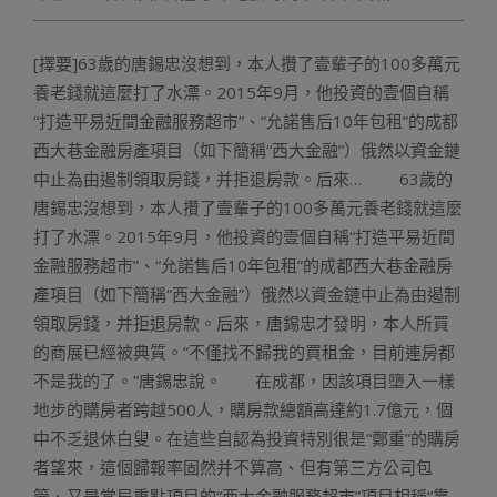
[擇要]63歲的唐錫忠沒想到，本人攢了壹輩子的100多萬元
養老錢就這麼打了水漂。2015年9月，他投資的壹個自稱
“打造平易近間金融服務超市”、“允諾售后10年包租”的成都
西大巷金融房產項目（如下簡稱“西大金融”）俄然以資金鏈
中止為由遏制領取房錢，并拒退房款。后來… 63歲的
唐錫忠沒想到，本人攢了壹輩子的100多萬元養老錢就這麼
打了水漂。2015年9月，他投資的壹個自稱“打造平易近間
金融服務超市”、“允諾售后10年包租”的成都西大巷金融房
產項目（如下簡稱“西大金融”）俄然以資金鏈中止為由遏制
領取房錢，并拒退房款。后來，唐錫忠才發明，本人所買
的商展已經被典質。“不僅找不歸我的買租金，目前連房都
不是我的了。”唐錫忠說。 在成都，因該項目墮入一樣
地步的購房者跨越500人，購房款總額高達約1.7億元，個
中不乏退休白叟。在這些自認為投資特別很是“鄭重”的購房
者望來，這個歸報率固然并不算高、但有第三方公司包
管、又是當局重點項目的“西大金融服務超市”項目相稱“靠