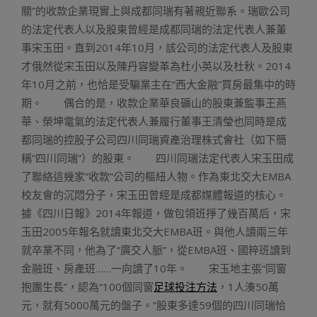
關”的收款企業現實上與成都同瑞有著親近聯系。瑞歐公司
的法定代表人以及股東曾經是成都同瑞的法定代表人兼董
事宋玉田。直到2014年10月，該公司的法定代表人及股東
才俄然從宋玉田以及陳丹容變革為杜小英以及杜秋。2014
年10月之前，也恰是受騙業主在“西大金融”買房最集中的時
期。 偶合的是，收款企業華良礦山的股東兼監事王燕
華、榮坤電氣的法定代表人兼履行董事王清瑩也同時是成
都同瑞的控股子公司四川同瑞資產治理株式會社（如下簡
稱“四川同瑞”）的股東。 四川同瑞法定代表人宋玉田成
了聯絡這幾家“收款”公司的樞紐人物。作為東北交大EMBA
校友會的沉悶分子，宋玉田曾經是成都媒體報道的核心。
據《四川日報》2014年報道，做包領班掙了幾百萬后，宋
玉田2005年報名就讀東北交大EMBA班。與他人讀兩三年
就卒業不同，他為了“廣交人脈”，從EMBA班、國粹班讀到
金融班、房產班……一向讀了10年。 宋玉地主張“同窗
抱團生長”，認為“100個同窗
足球投注方法
，1人湊50萬
元，就有5000萬元的盤子。”股東多達59個的四川同瑞恰