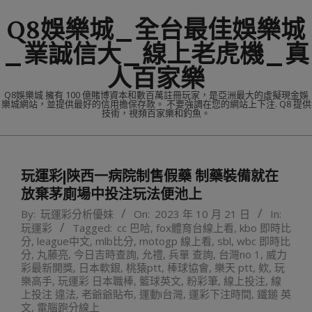
Skip
Q8娛樂城_全台最佳娛樂城
to
content
_業誠信大_線上老虎機_真
人百家樂
Q8娛樂城 擁有 100 億賭博資本和數百萬註冊玩家，是亞洲最大的虛擬現金娛
樂城網站，並提供最好的信用擔保存款。 不要強調在您的網站上下注. Q8 提供
技術，視頻百家樂和釣魚。
Primary
Navigation
玩運彩|陜西一病院制售假藥 制藥裝備就在
Menu
放棄茅廁場中投注玩法便池上
By:
玩運彩分析優妹
On:
2023 年 10 月 21 日
In:
玩運彩
Tagged:
cc 巴哈
,
fox體育台線上看
,
kbo 即時比
分
,
league中文
,
mlb比分
,
motogp 線上看
,
sbl
,
wbc 即時比
分
,
丸藤亮
,
今日吉時查詢
,
允禮
,
兵單 查詢
,
台灣no 1
,
威力
彩最新開獎
,
日本軟銀
,
桃猿ptt
,
棒球協會
,
樂天 ptt
,
欸
,
玩
樂高手
,
玩運彩 日本職棒
,
籃球英文
,
粉彩筆
,
線上投注
,
線
上投注 違法
,
老爺爺貼布
,
運動i台灣
,
運彩下注時間
,
鐵鎚 英
文
,
電腦跑分線上