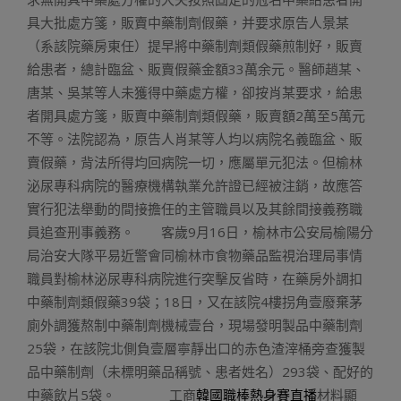
具大批處方箋，販賣中藥制劑假藥，并要求原告人景某
（系該院藥房東任）提早將中藥制劑類假藥煎制好，販賣
給患者，總計臨盆、販賣假藥金額33萬余元。醫師趙某、
唐某、吳某等人未獲得中藥處方權，卻按肖某要求，給患
者開具處方箋，販賣中藥制劑類假藥，販賣額2萬至5萬元
不等。法院認為，原告人肖某等人均以病院名義臨盆、販
賣假藥，背法所得均回病院一切，應屬單元犯法。但榆林
泌尿專科病院的醫療機構執業允許證已經被注銷，故應答
實行犯法舉動的間接擔任的主管職員以及其餘間接義務職
員追查刑事義務。 客歲9月16日，榆林市公安局榆陽分
局治安大隊平易近警會同榆林市食物藥品監視治理局事情
職員對榆林泌尿專科病院進行突擊反省時，在藥房外調扣
中藥制劑類假藥39袋；18日，又在該院4樓拐角壹廢棄茅
廁外調獲熬制中藥制劑機械壹台，現場發明製品中藥制劑
25袋，在該院北側負壹層寧靜出口的赤色渣滓桶旁查獲製
品中藥制劑（未標明藥品稱號、患者姓名）293袋、配好的
中藥飲片5袋。 工商
韓國職棒熱身賽直播
材料顯