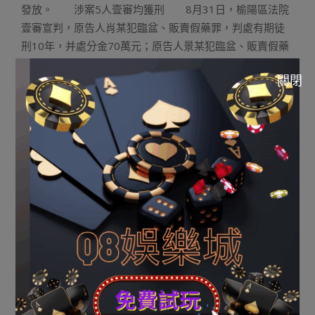
發放。 涉案5人壹審均獲刑 8月31日，榆陽區法院
壹審宣判，原告人肖某犯臨盆、販賣假藥罪，判處有期徒
刑10年，并處分金70萬元；原告人景某犯臨盆、販賣假藥
罪，判處有期徒刑3年6個月，并處分金20萬元；原告人趙
關閉
某犯臨盆、販賣假藥罪，判處有期徒刑1年2個月，并處分
金12萬元；原告人吳某犯臨盆、販賣假藥罪，判處有期徒
刑1年2個月，并處分金12萬元；原告人唐某犯臨盆、販賣
假藥罪，判處有期徒刑1年，并處分金10萬元。同時依法充
公煎藥機、宣揚雜志和中藥液200多袋。5人未當庭透露表
現上訴。 《陜西壹病院制售假藥 制藥裝備就在廢棄茅廁便
池上》由河南消息網-豫都網供應，轉載請注明出處：
http://news.yuduxx.com/shwx/522818.html，感謝互
助！
2023-
10-
Previous Post:
玩運彩|易中天直播首秀曝隱居生存蘋果
21
報馬仔：偶然我也會找不到北