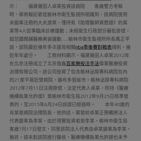
示： 福建莆田人卓某投資該病院 客歲警方考察
時，華商報記者從榆林市衛生監視所相識到，該病院使用
未變革注冊的大夫游某，僅持有《助理醫師資歷證》的莫
某等4人從事臨床診療運動；未經衛生行政部分審批掛號，
超范圍開鋪醫療美容運動……榆林市衛生監視所所長萬正平
說，該院最近幾年多次違背相關
nba季後賽對戰表
規則，幾
近年年處分。 工商材料顯示，福建莆田人卓某2012年
在北京注冊成立了北京億鑫
百家樂投注手法
偉業醫療投資
治理有限公司。該公司投資了包含榆林泌尿專科病院在內
的21家平易近營病院，遍布多個省市。榆林泌尿專科病院
2012年7月11日注冊掛號，法定代表人卓某，所持《醫療
機構執業允許證》是榆林市衛生局2012年9月25日核準發
表的，至2015年6月24日該證已經過時。 本年40歲的
肖某是病院治理院長，他供述，案發前卓某正預備將法人
代表變革為李某，由於現實投資者是李某。榆林市衛生局
客歲7月17日發文，同意該院法人代表由卓某變革為李某。
無非，卻未對該院進行驗收，醫療機構執業允許證也未予