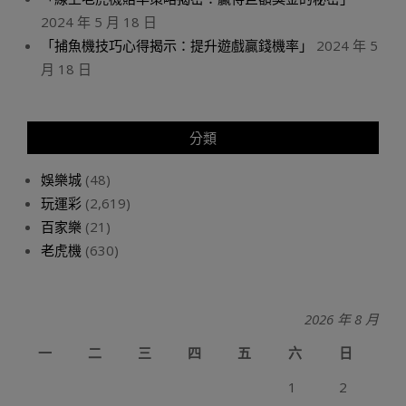
2024 年 5 月 18 日
「捕魚機技巧心得揭示：提升遊戲贏錢機率」
2024 年 5
月 18 日
分類
娛樂城
(48)
玩運彩
(2,619)
百家樂
(21)
老虎機
(630)
2026 年 8 月
一
二
三
四
五
六
日
1
2