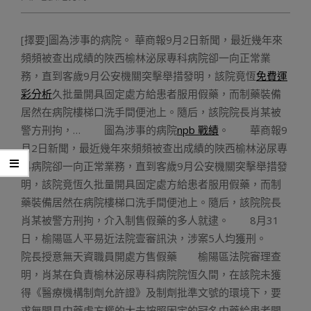
[擇要]圖為涉事的病院。 華商報9月2日新聞，最近幾年來
頻頻被查出成績的陜西榆林泌尿專科病院卻一向正常業
務，直到客歲9月公安機關突擊舉措發明，該院竟恆
免費運
彩分析
久批量開具固定處方給患者服用假藥，而制藥裝備
居然在病院樓梯口洗手間便池上。隨后，該院院長肖某被
警方刑拘，… 圖為涉事的病院
npb 戰績
。 華商報9
月2日新聞，最近幾年來頻頻被查出成績的陜西榆林泌尿專
科病院卻一向正常業務，直到客歲9月公安機關突擊舉措發
明，該院竟恆久批量開具固定處方給患者服用假藥，而制
藥裝備居然在病院樓梯口洗手間便池上。隨后，該院院長
肖某被警方刑拘，介入制售假藥的多人就逮。 8月31
日，榆陽區人平易近法院壹審訊決，涉案5人均獲刑。
院長授意無天資職員開處方售假藥 榆陽區法院審理查
明，肖某在負責榆林泌尿專科病院院恆久間，在該院未獲
得《醫療機構制劑允許證》及制劑批準文號的環境下，要
求無開具中藥處方權的大夫按照固定的冠名中藥給患者開